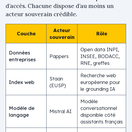
d’accès. Chacune dispose d’au moins un
acteur souverain crédible.
Acteur
Couche
Rôle
souverain
Open data INPI,
Données
Pappers
INSEE, BODACC,
entreprises
RNE, greffes
Recherche web
Staan
Index web
européenne pour
(EUSP)
le grounding IA
Modèle
Modèle de
conversationnel
Mistral AI
langage
disponible côté
assistants français