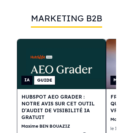
MARKETING B2B
IA
MARKET
GUIDE
HUBSPOT AEO GRADER :
FRAMEW
NOTRE AVIS SUR CET OUTIL
QUELLE 
D’AUDIT DE VISIBILITÉ IA
VRAIME
GRATUIT
Maxime
B
Maxime
BEN BOUAZIZ
le
13 juillet