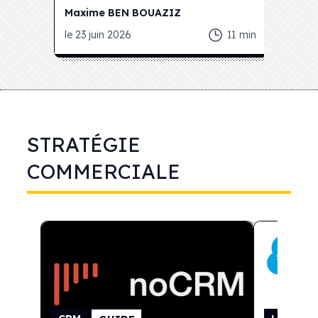
Maxime
BEN BOUAZIZ
Maxim
le
23 juin 2026
11
min
le
18 jui
STRATÉGIE
COMMERCIALE