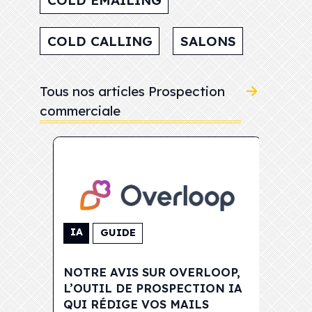
COLD EMAILING
COLD CALLING
SALONS
Tous nos articles Prospection
commerciale
LOGI
IA
GUIDE
NOTRE
NOTRE AVIS SUR OVERLOOP,
CRM T
L’OUTIL DE PROSPECTION IA
PROS
QUI RÉDIGE VOS MAILS
TÉLÉ