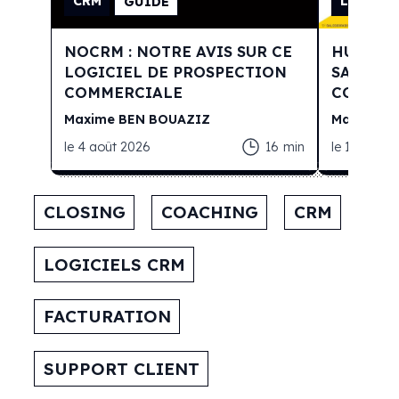
CRM
LOGICIE
GUIDE
NOCRM : NOTRE AVIS SUR CE
HUBSPO
LOGICIEL DE PROSPECTION
SALESF
COMMERCIALE
COMPLE
Maxime
BEN BOUAZIZ
Maxime
B
le
4 août 2026
16
min
le
1 juillet 
CLOSING
COACHING
CRM
LOGICIELS CRM
FACTURATION
SUPPORT CLIENT