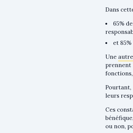
Dans cett
65% des
responsab
et 85% 
Une
autre
prennent 
fonctions,
Pourtant,
leurs res
Ces consta
bénéfique,
ou non, p