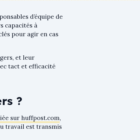
ponsables d’équipe de
s capacités à
clés pour agir en cas
ers, et leur
c tact et efficacité
rs ?
liée sur huffpost.com
,
u travail est transmis