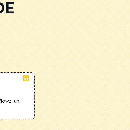
DE
flowz, un