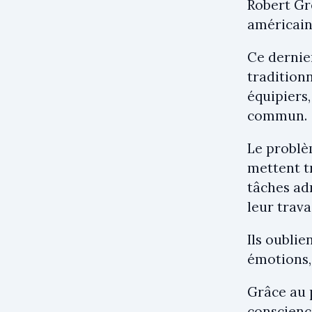
Robert Gr
américain
Ce dernie
tradition
équipiers,
commun.
Le problèm
mettent t
tâches ad
leur travai
Ils oublie
émotions, 
Grâce au 
conscienc