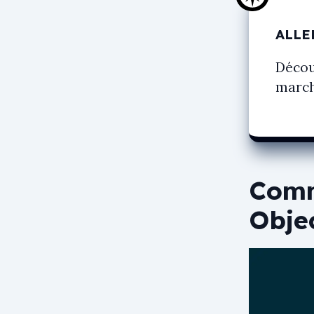
ALLE
Décou
marc
Comm
Obje