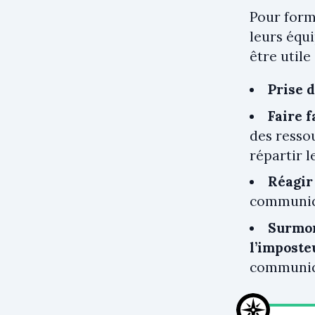
Pour form
leurs équi
être utile 
Prise 
Faire f
des resso
répartir l
Réagir 
communiqu
Surmon
l’imposte
communiqu