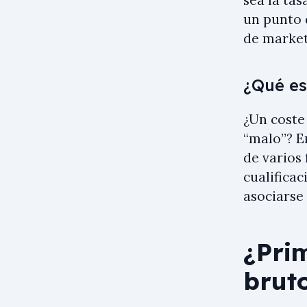
un punto 
de market
¿Qué es
¿Un coste
“malo”? E
de varios 
cualificac
asociarse 
¿Prim
brut