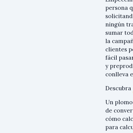
persona q
solicitand
ningún tra
sumar tod
la campañ
clientes p
fácil pasa
y preprodu
conlleva e
Descubra
Un plomo 
de conver
cómo calcu
para calcu