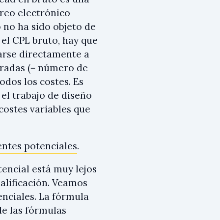
reo electrónico
o no ha sido objeto de
 el CPL bruto, hay que
larse directamente a
eradas (= número de
todos los costes. Es
 el trabajo de diseño
costes variables que
entes potenciales
.
tencial está muy lejos
ualificación. Veamos
enciales. La fórmula
de las fórmulas