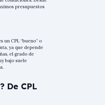
 máximos presupuestos
 es un CPL “bueno” o
unta, ya que depende
añas, el grado de
uy bajo suele
a.
o? De CPL