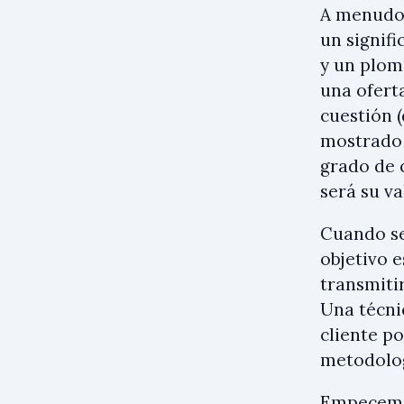
A menudo 
un signifi
y un plom
una ofert
cuestión (
mostrado 
grado de c
será su va
Cuando se
objetivo 
transmiti
Una técni
cliente p
metodolog
Empecemos