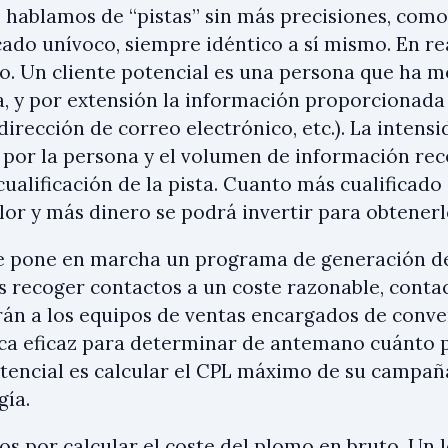
hablamos de “pistas” sin más precisiones, como 
cado unívoco, siempre idéntico a sí mismo. En re
o. Un cliente potencial es una persona que ha m
a, y por extensión la información proporcionada
dirección de correo electrónico, etc.). La intensi
por la persona y el volumen de información rec
ualificación de la pista. Cuanto más cualificado
lor y más dinero se podrá invertir para obtenerl
 pone en marcha un programa de generación de 
es recoger contactos a un coste razonable, conta
rán a los equipos de ventas encargados de conver
ca eficaz para determinar de antemano cuánto 
otencial es calcular el CPL máximo de su campaña
ía.
 por calcular el coste del plomo en bruto. Un l