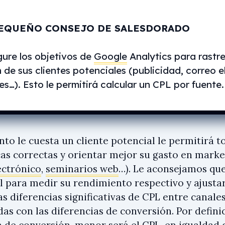
EQUEÑO CONSEJO DE SALESDORADO
gure los objetivos de
Google
Analytics para rastre
 de sus clientes potenciales (publicidad, correo e
es…). Esto le permitirá calcular un CPL por fuente.
to le cuesta un cliente potencial le permitirá t
cas correctas y orientar mejor su gasto en marke
ectrónico
,
seminarios web
…). Le aconsejamos que
l para medir su rendimiento respectivo y ajusta
as diferencias significativas de CPL entre canale
das con las diferencias de conversión. Por defin
sa de conversión, menor será el CPL, en igualdad