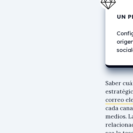
UN P
Confi
origen
social
Saber cuán
estratégi
correo el
cada cana
medios. L
relaciona
sea la ta