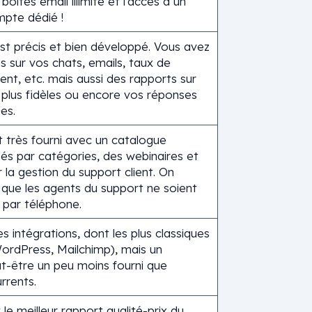
oîtes email illimité et l’accès à un
pte dédié !
st précis et bien développé. Vous avez
os sur vos chats, emails, taux de
ient, etc. mais aussi des rapports sur
s plus fidèles ou encore vos réponses
es.
 très fourni avec un catalogue
ssés par catégories, des webinaires et
 la gestion du support client. On
 que les agents du support ne soient
 par téléphone.
intégrations, dont les plus classiques
WordPress, Mailchimp), mais un
t-être un peu moins fourni que
rrents.
e meilleur rapport qualité-prix du