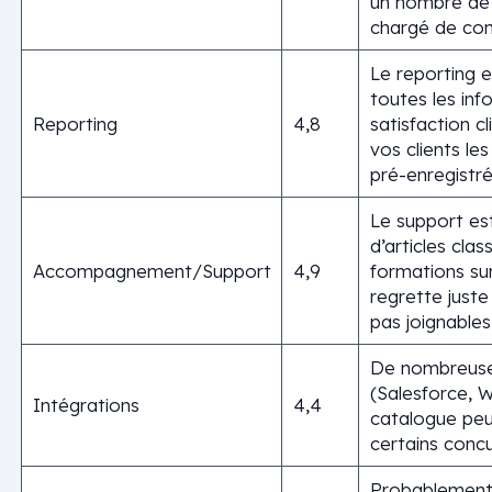
un nombre de b
chargé de com
Le reporting e
toutes les inf
Reporting
4,8
satisfaction cl
vos clients le
pré-enregistré
Le support est
d’articles cla
Accompagnement/Support
4,9
formations sur
regrette juste
pas joignables
De nombreuses 
(Salesforce, 
Intégrations
4,4
catalogue peu
certains concu
Probablement l