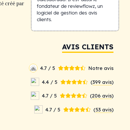
té créé par
fondateur de reviewflowz, un
logiciel de gestion des avis
clients.
AVIS CLIENTS
4.7 / 5
Notre avis
4.4 / 5
(
399 avis
)
4.7 / 5
(
206 avis
)
4.7 / 5
(
53 avis
)