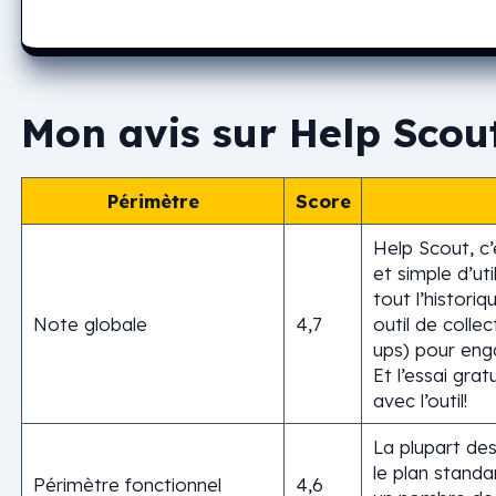
Mon avis sur Help Scou
Périmètre
Score
Help Scout, c’
et simple d’ut
tout l’historiq
Note globale
4,7
outil de colle
ups) pour enga
Et l’essai grat
avec l’outil!
La plupart des
le plan stand
Périmètre fonctionnel
4,6