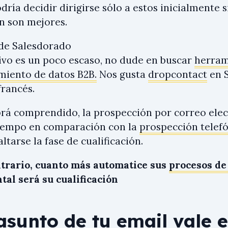
dría decidir dirigirse sólo a estos inicialmente s
n son mejores.
de Salesdorado
hivo es un poco escaso, no dude en buscar
herram
miento de datos B2B.
Nos gusta
dropcontact
en S
rancés.
á comprendido, la prospección por correo elec
iempo en comparación con la
prospección telef
ltarse la fase de cualificación.
ntrario, cuanto más automatice sus
procesos de
al será su cualificación
 asunto de tu email vale 