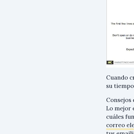
Cuando cr
su tiempo
Consejos 
Lo mejor 
cuáles fu
correo el
tus emaili