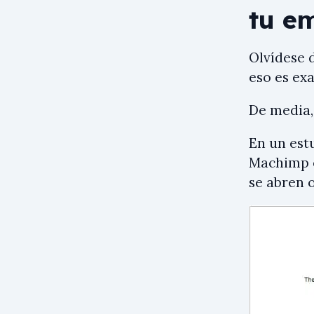
tu em
Olvídese d
eso es ex
De media,
En un est
Machimp e
se abren 