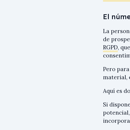
El núme
La person
de prospe
RGPD
, qu
consentim
Pero par
material, 
Aquí es d
Si dispone
potencial
incorpora