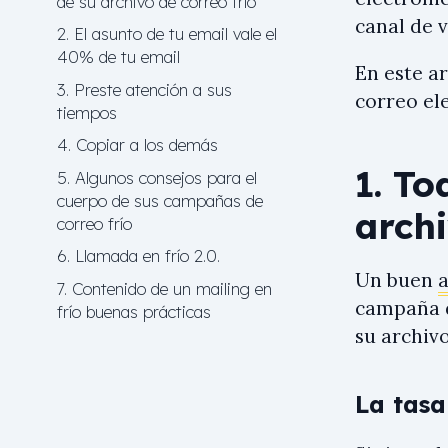
de su archivo de correo frío
canal de 
2. El asunto de tu email vale el
40% de tu email
En este a
3. Preste atención a sus
correo el
tiempos
4. Copiar a los demás
1. To
5. Algunos consejos para el
cuerpo de sus campañas de
archi
correo frío
6. Llamada en frío 2.0.
Un buen
a
7. Contenido de un mailing en
campaña d
frío buenas prácticas
su archivo
La tasa