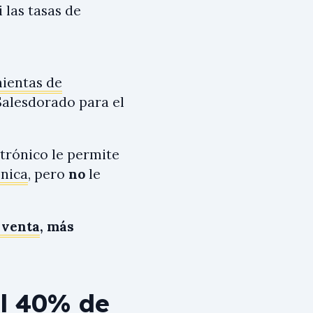
i las tasas de
ientas de
alesdorado para el
trónico le permite
ónica
, pero
no
le
 venta
, más
el 40% de