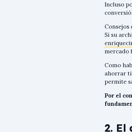
Incluso po
conversió
Consejos 
Si su arc
enriqueci
mercado f
Como habr
ahorrar t
permite sa
Por el co
fundament
2. El