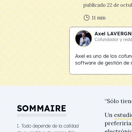
publicado
22 de octu
11
min
Axel
LAVERGN
Cofundador y redac
Axel es uno de los cofu
software de gestión de r
“Sólo tie
SOMMAIRE
Un
estudi
preferirí
1. Todo depende de la calidad
electróni