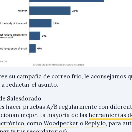
ee su campaña de correo frío, le aconsejamos q
 a redactar el asunto.
de Salesdorado
es hacer pruebas A/B regularmente con diferent
ncionan mejor. La mayoría de las
herramientas d
ectrónico
, como
Woodpecker
o
Reply.io
, para au
ngs (y tus recordatorios)