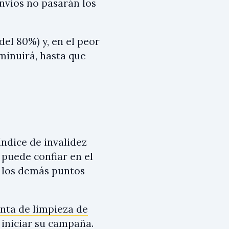
envíos no pasarán los
el 80%) y, en el peor
sminuirá, hasta que
índice de invalidez
 puede confiar en el
n los demás puntos
nta de limpieza de
 iniciar su campaña.