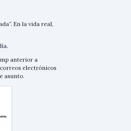
da”. En la vida real,
.
ía.
imp anterior a
correos electrónicos
e asunto.