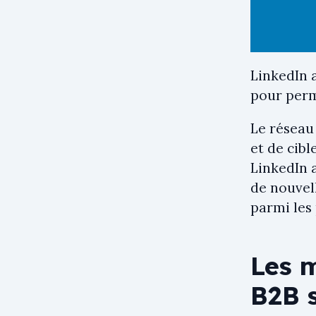
LinkedIn a
pour perm
Le réseau
et de cibl
LinkedIn 
de nouvel
parmi les
Les 
B2B 