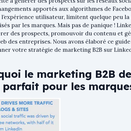
ité à générer des prospects sur les réseaux socia
hangements apportés aux algorithmes de Facebo
l’expérience utilisateur, limitent quelque peu l
isés par les marques. Mais pas de panique ! Link
rer des prospects, promouvoir du contenu et gén
 web des entreprises. Nous avons élaboré ce guid
nner votre stratégie de marketing B2B sur Linked
quoi le marketing B2B d
l parfait pour les marque