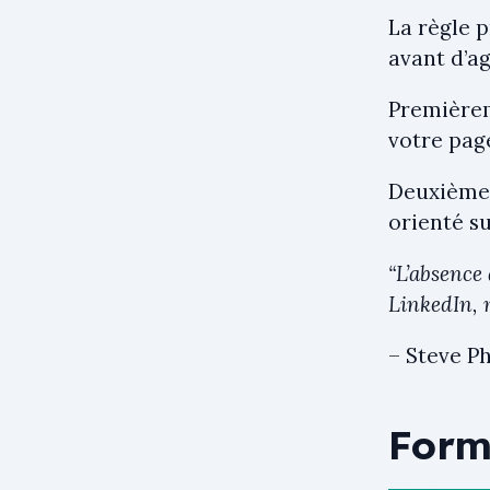
La règle p
avant d’ag
Premièrem
votre pag
Deuxièmem
orienté su
“L’absence 
LinkedIn, m
– Steve Ph
Form