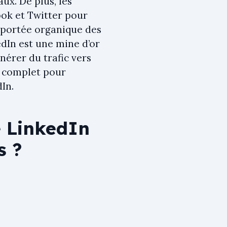
ux. De plus, les
ok et Twitter pour
a portée organique des
edIn est une mine d’or
érer du trafic vers
e complet pour
In.
e LinkedIn
s ?