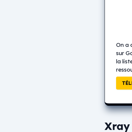
On a 
sur G
la lis
ressou
TÉL
Xray 