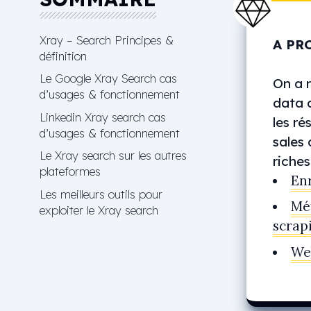
Xray – Search Principes &
A PR
définition
Le Google Xray Search cas
On a r
d’usages & fonctionnement
data 
Linkedin Xray search cas
les ré
d’usages & fonctionnement
sales 
Le Xray search sur les autres
riches
plateformes
En
Les meilleurs outils pour
Mét
exploiter le Xray search
scrap
We