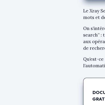
Le Xray S
mots et d
On s’intér
search” : 
aux opéra
de recher
Qu’est-ce
l’automati
DOCU
GRA