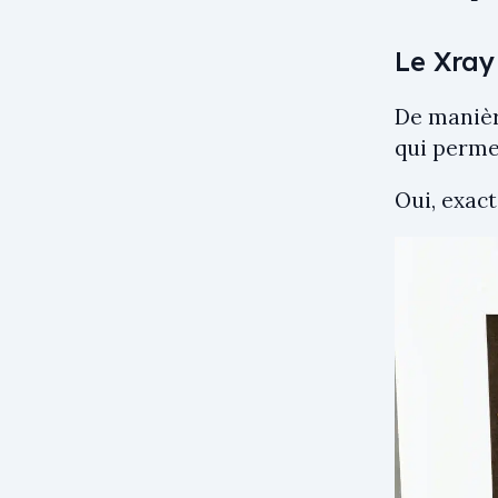
Le Xray
De manièr
qui perme
Oui, exac