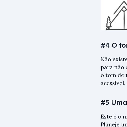
#4 O t
Não exist
para não 
o tom de 
acessível.
#5 Uma
Este é o 
Planeje u