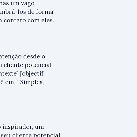
penas um vago
lembrá-los de forma
m contato com eles.
 atenção desde o
 cliente potencial
texte] [objectif
ê em “. Simples,
 inspirador, um
seu cliente potencial