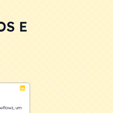
OS E
ewflowz, um