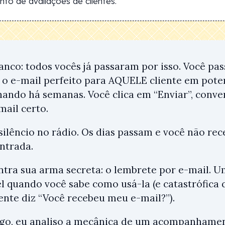
to de avaliações de clientes.
ranco: todos vocês já passaram por isso. Você p
 o e-mail perfeito para AQUELE cliente em pote
ndo há semanas. Você clica em “Enviar”, conve
mail certo.
silêncio no rádio. Os dias passam e você não re
entrada.
entra sua arma secreta: o lembrete por e-mail. 
l quando você sabe como usá-la (e catastrófica
nte diz “Você recebeu meu e-mail?”).
igo, eu analiso a mecânica de um acompanhamen