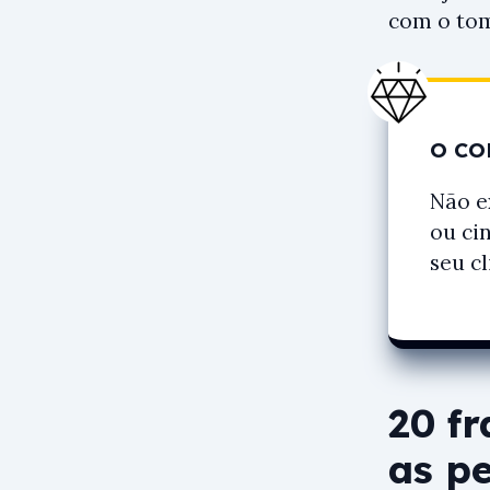
com o tom
O CO
Não e
ou ci
seu c
20 f
as p