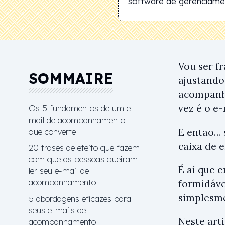
software de gerenciamen
Vou ser f
SOMMAIRE
ajustando
acompanha
vez é o e-
Os 5 fundamentos de um e-
mail de acompanhamento
que converte
E então… 
caixa de 
20 frases de efeito que fazem
com que as pessoas queiram
É aí que 
ler seu e-mail de
acompanhamento
formidáve
simplesme
5 abordagens eficazes para
seus e-mails de
Neste art
acompanhamento