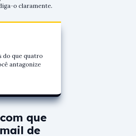
diga-o claramente.
s do que quatro
você antagonize
m com que
-mail de