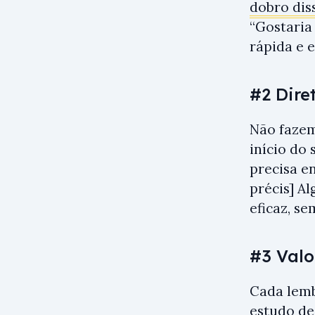
dobro dis
“Gostaria
rápida e 
#2 Dire
Não fazem
início do
precisa e
précis] A
eficaz, s
#3 Val
Cada lemb
estudo de