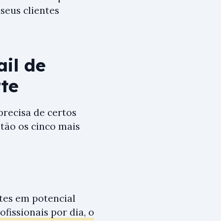
seus clientes
il de
te
recisa de certos
stão os cinco mais
tes em potencial
fissionais por dia, o