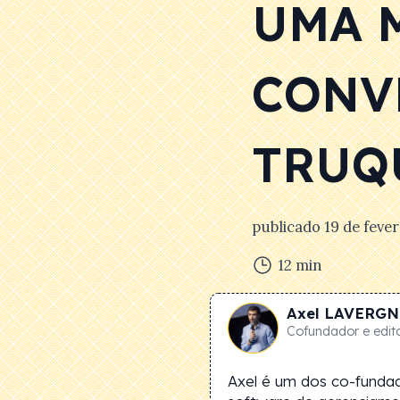
UMA 
CONV
TRUQ
publicado
19 de feve
12
min
Axel
LAVERGN
Cofundador e edit
Axel é um dos co-funda