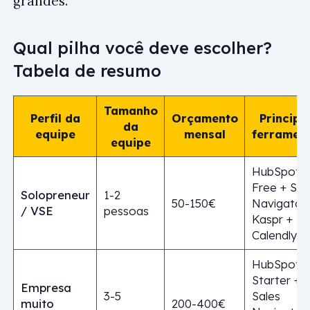
grandes.
Qual pilha você deve escolher?
Tabela de resumo
Tamanho
Perfil da
Orçamento
Principa
da
equipe
mensal
ferramen
equipe
HubSpot
Free + Sal
Solopreneur
1-2
50-150€
Navigator
/ VSE
pessoas
Kaspr +
Calendly
HubSpot
Starter +
Empresa
3-5
Sales
muito
200-400€