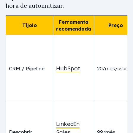
hora de automatizar.
Ferramenta
Tijolo
Preço
recomendada
HubSpot
CRM / Pipeline
20/mês/usuári
LinkedIn
Sales
Descobrir
99/mês