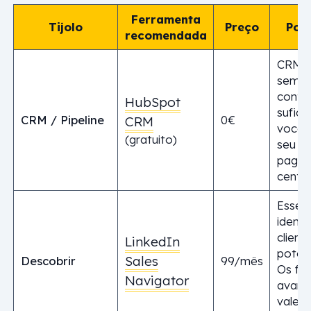
Ferramenta
Tijolo
Preço
Por 
recomendada
CRM c
sem li
conta
HubSpot
sufici
CRM / Pipeline
0€
CRM
você e
(gratuito)
seu pi
pagar
centa
Essenc
identi
client
LinkedIn
potenc
Sales
Descobrir
99/mês
Os fil
Navigator
avanç
valem