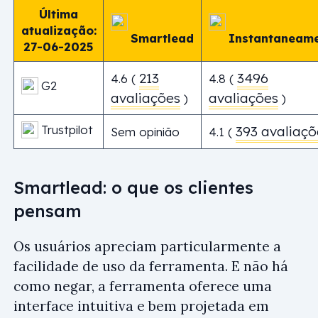
Última
atualização:
Smartlead
Instantaneam
27-06-2025
213
3496
4.6 (
4.8 (
G2
avaliações
avaliações
)
)
Trustpilot
393 avaliaçõ
Sem opinião
4.1 (
Smartlead: o que os clientes
pensam
Os usuários apreciam particularmente a
facilidade de uso da ferramenta. E não há
como negar, a ferramenta oferece uma
interface intuitiva e bem projetada em