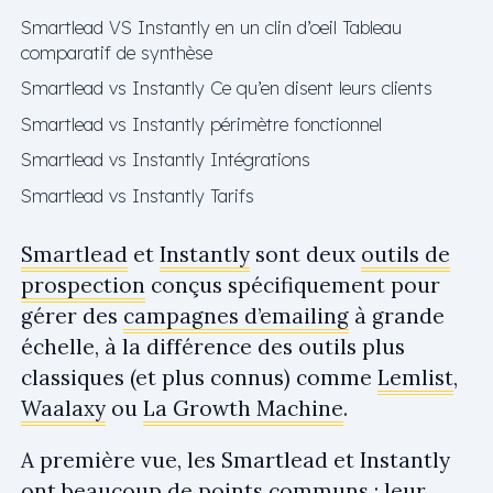
Smartlead VS Instantly en un clin d’oeil Tableau
comparatif de synthèse
Smartlead vs Instantly Ce qu’en disent leurs clients
Smartlead vs Instantly périmètre fonctionnel
Smartlead vs Instantly Intégrations
Smartlead vs Instantly Tarifs
Smartlead
et
Instantly
sont deux
outils de
prospection
conçus spécifiquement pour
gérer des
campagnes d’emailing
à grande
échelle, à la différence des outils plus
classiques (et plus connus) comme
Lemlist
,
Waalaxy
ou
La Growth Machine
.
A première vue, les Smartlead et Instantly
ont beaucoup de points communs : leur