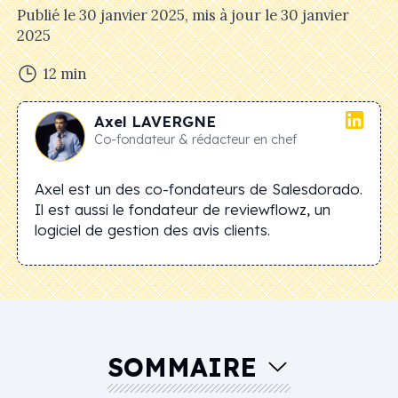
Publié le
30 janvier 2025
, mis à jour le
30 janvier
2025
12
min
Axel
LAVERGNE
Co-fondateur & rédacteur en chef
Axel est un des co-fondateurs de Salesdorado.
Il est aussi le fondateur de reviewflowz, un
logiciel de gestion des avis clients.
SOMMAIRE