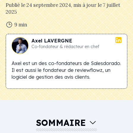
Publié le
24 septembre 2024
, mis à jour le
7 juillet
2025
9
min
Axel
LAVERGNE
Co-fondateur & rédacteur en chef
Axel est un des co-fondateurs de Salesdorado.
Il est aussi le fondateur de reviewflowz, un
logiciel de gestion des avis clients.
SOMMAIRE