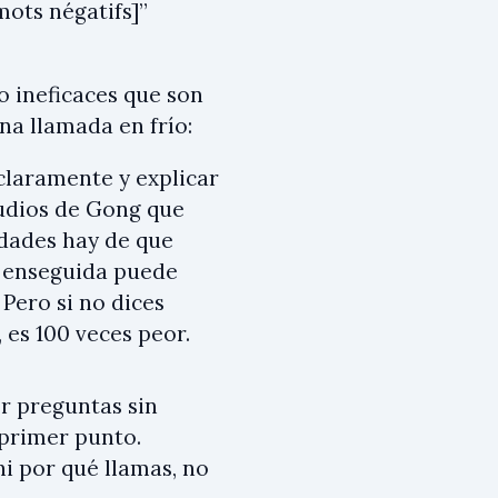
mots négatifs]”
lo ineficaces que son
na llamada en frío:
claramente y explicar
tudios de Gong que
idades hay de que
do enseguida puede
 Pero si no dices
 es 100 veces peor.
er preguntas sin
 primer punto.
ni por qué llamas, no