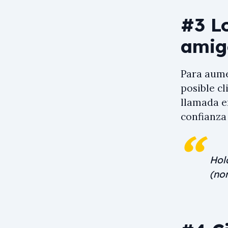
#3 L
amig
Para aume
posible cl
llamada e
confianza 
Hol
(no