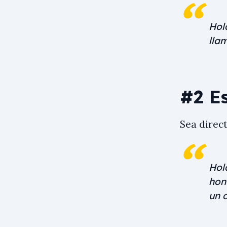
Hol
lla
#2 Es
Sea direc
Hol
hon
un 