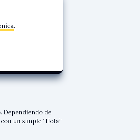
ónica
.
.
e. Dependiendo de
 con un simple “Hola”