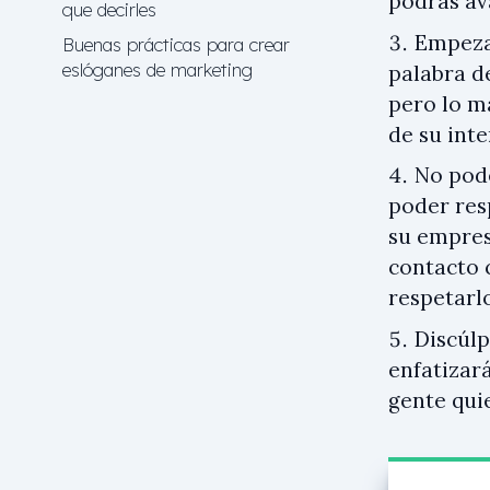
podrás av
que decirles
Empezar
Buenas prácticas para crear
eslóganes de marketing
palabra d
pero lo m
de su inte
No pode
poder res
su empres
contacto 
respetarlo.
Discúlp
enfatizará
gente qui