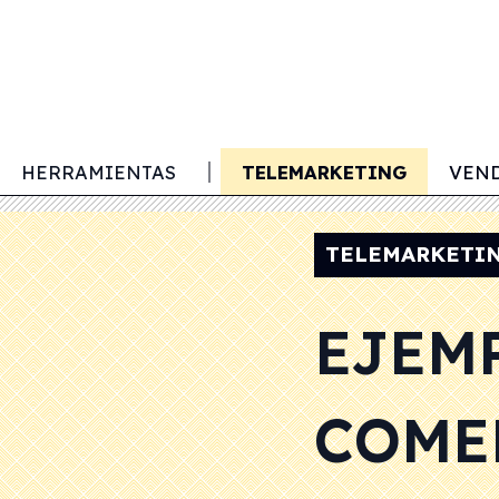
HERRAMIENTAS
COLD EMAILING
TELEMARKETING
VEND
TELEMARKETI
EJEM
COME