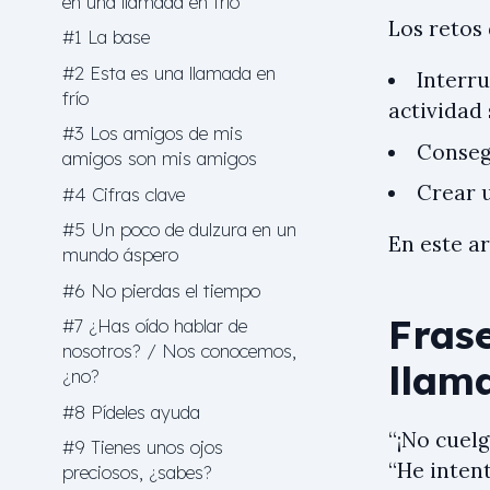
en una llamada en frío
Los retos 
#1 La base
#2 Esta es una llamada en
Interru
frío
actividad
#3 Los amigos de mis
Conseg
amigos son mis amigos
Crear 
#4 Cifras clave
#5 Un poco de dulzura en un
En este ar
mundo áspero
#6 No pierdas el tiempo
Fras
#7 ¿Has oído hablar de
nosotros? / Nos conocemos,
llama
¿no?
#8 Pídeles ayuda
“¡No cuel
#9 Tienes unos ojos
“He inten
preciosos, ¿sabes?