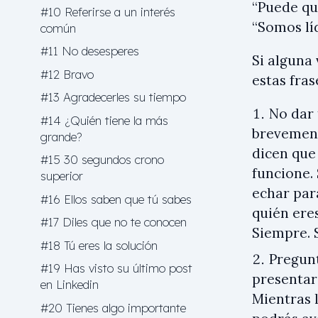
“Puede qu
#10 Referirse a un interés
“Somos lí
común
#11 No desesperes
Si alguna 
#12 Bravo
estas fra
#13 Agradecerles su tiempo
No dar 
#14 ¿Quién tiene la más
brevement
grande?
dicen que
#15 30 segundos crono
funcione.
superior
echar para
#16 Ellos saben que tú sabes
quién ere
#17 Diles que no te conocen
Siempre. 
#18 Tú eres la solución
Pregunt
#19 Has visto su último post
presentars
en Linkedin
Mientras 
#20 Tienes algo importante