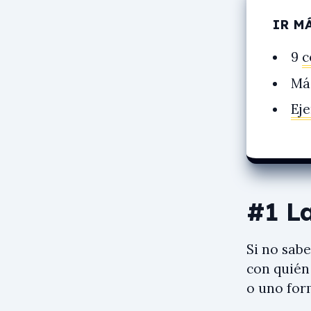
IR M
9
c
Má
Ej
#1 L
Si no sab
con quién
o uno for