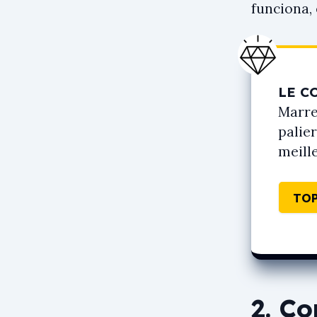
funciona,
LE C
Marre
palie
meill
TOP
2. C