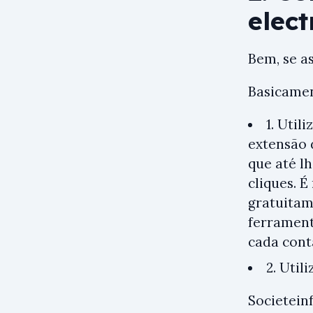
elec
Bem, se a
Basicamen
1. Util
extensão
que até l
cliques. 
gratuitam
ferrament
cada cont
2. Util
Societein