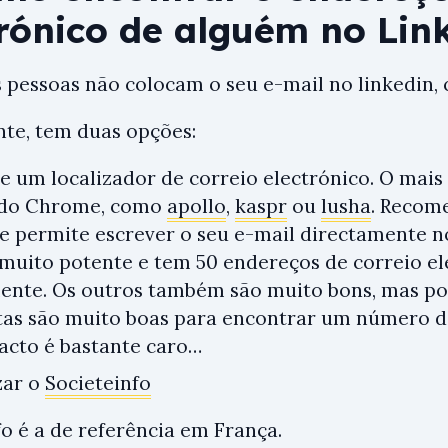
trónico de alguém no Lin
s pessoas não colocam o seu e-mail no linkedin, 
te, tem duas opções:
ize um localizador de correio electrónico. O mai
 do Chrome, como
apollo
,
kaspr
ou
lusha
. Recom
he permite escrever o seu e-mail directamente n
É muito potente e tem 50 endereços de correio e
ente. Os outros também são muito bons, mas po
as são muito boas para encontrar um número de
acto é bastante caro…
izar o
Societeinfo
fo é a de referência em França.