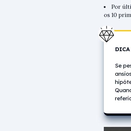
Por úl
os 10 pri
DICA
Se pe
ansio
hipót
Quand
refer