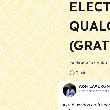
ELEC
QUAL
(GRAT
publicado
15 de abril
7
min
Axel
LAVERGN
Cofundador e edit
Axel é um dos co-funda