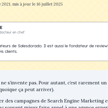
 2021
, mis à jour le
16 juillet 2025
E
dacteur en chef
teurs de Salesdorado. Il est aussi le fondateur de review
s clients.
 ne s’invente pas. Pour autant, c’est rarement un
quoique ça peut arriver).
r des campagnes de Search Engine Marketing effi
onc souvent mieux faire appel à une agence exper