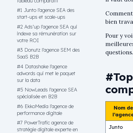
tableau comparatif
#1 Junto l’agence SEA des
Comment c
start-ups et scale-ups
bien trav
#2 Ads’up l’agence SEA qui
indexe sa rémunération sur
Pour y voi
votre ROI
meilleure
#3 Donutz l’agence SEM des
questions
SaaS B2B
#4 Datashake l’agence
adwords qui met le paquet
#Top
sur la data
comp
#5 NowLeads l’agence SEA
spécialisée en B2B
#6 EkkoMedia l’agence de
Nom de
performance digitale
l’agenc
#7 PowerTrafic agence de
Junto
stratégie digitale experte en