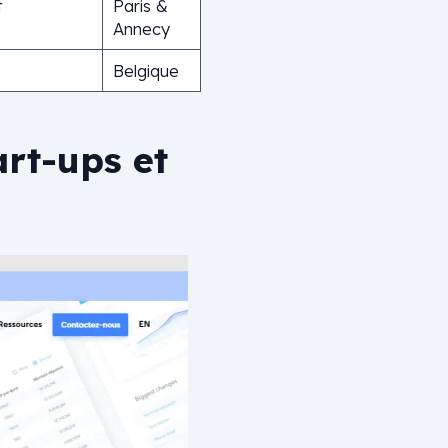
t
Paris &
Annecy
Belgique
art-ups et