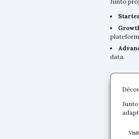
Junto prop
Starte
Growt
plateforme
Advan
data.
Décou
Junto
adapt
Visi