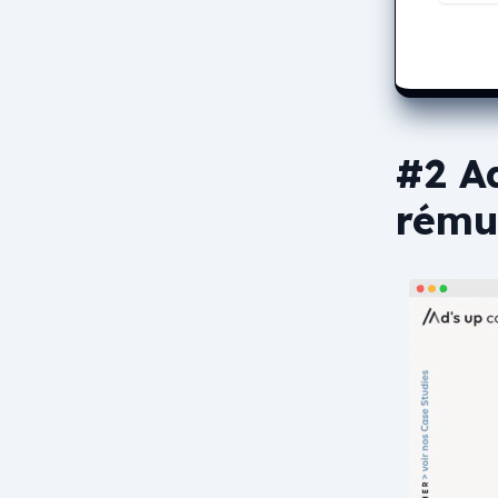
#2 Ad
rému