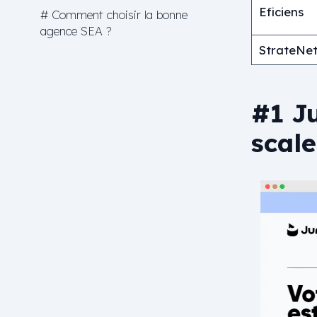
Eficiens
# Comment choisir la bonne
agence SEA ?
StrateNe
#1 Ju
scal