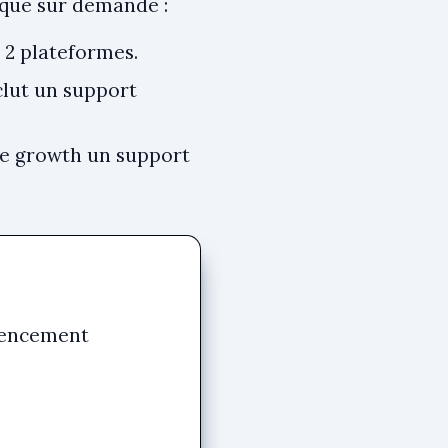
s que sur demande :
u 2 plateformes.
nclut un support
ffre growth un support
rencement