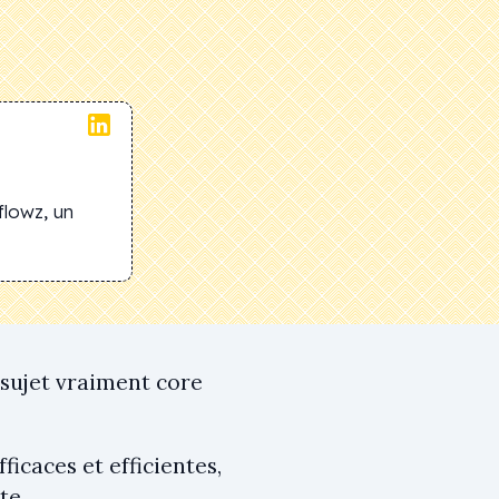
flowz, un
 sujet vraiment core
caces et efficientes,
te.