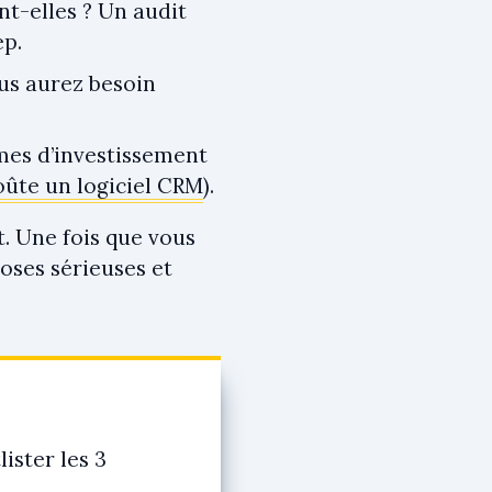
t-elles ? Un audit
ep.
ous aurez besoin
mes d’investissement
ûte un logiciel CRM
).
t. Une fois que vous
oses sérieuses et
ster les 3