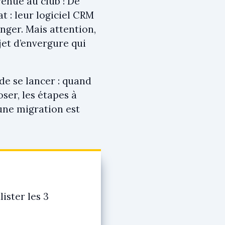
venue au club ! De
 : leur logiciel CRM
nger. Mais attention,
jet d’envergure qui
 de se lancer : quand
ser, les étapes à
 une migration est
ster les 3