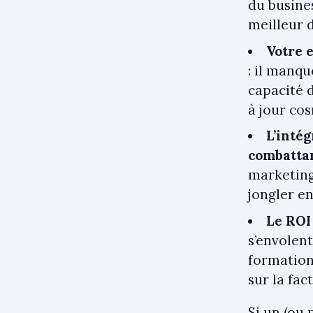
du busines
meilleur 
Votre e
: il manq
capacité d
à jour co
L’inté
combatta
marketing
jongler ent
Le ROI
s’envolent
formation
sur la fac
Si un (ou 