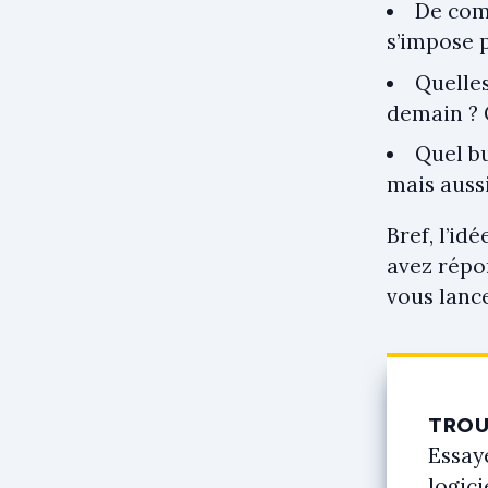
De comb
s’impose p
Quelles
demain ? C
Quel b
mais auss
Bref, l’id
avez répo
vous lanc
TROU
Essay
logici