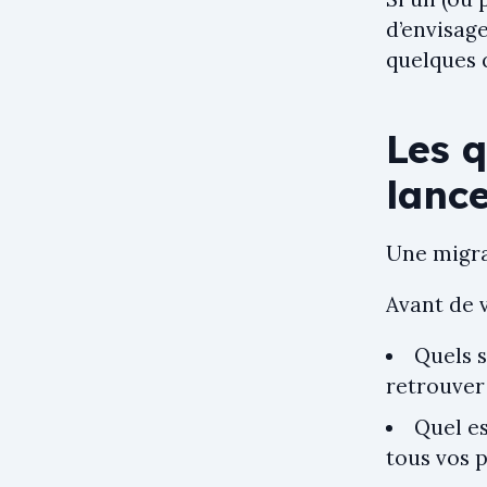
d’envisage
quelques q
Les q
lanc
Une migrat
Avant de 
Quels s
retrouver 
Quel es
tous vos 