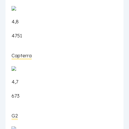
4,8
4751
Capterra
4,7
673
G2