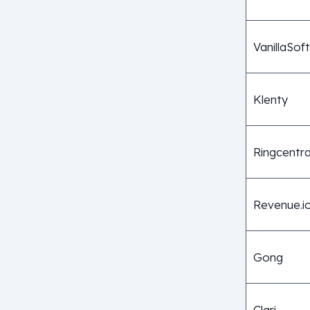
VanillaSoft
Klenty
Ringcentra
Revenue.i
Gong
Clari