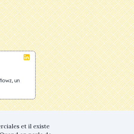
flowz, un
iales et il existe