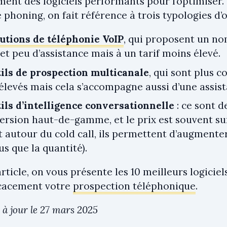
ent des logiciels performants pour l’optimiser.
e phoning, on fait référence à trois typologies d’ou
lutions de téléphonie VoIP
, qui proposent un no
et peu d’assistance mais à un tarif moins élevé.
tils de prospection multicanale
, qui sont plus c
 élevés mais cela s’accompagne aussi d’une assis
ils d’intelligence conversationnelle
: ce sont d
ersion haut-de-gamme, et le prix est souvent s
 autour du cold call, ils permettent d’augmenter
us que la quantité).
rticle, on vous présente les 10 meilleurs logicie
icacement votre
prospection téléphonique
.
 à jour le 27 mars 2025