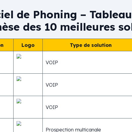
ciel de Phoning – Tableau
èse des 10 meilleures so
on
Logo
Type de solution
VOIP
VOIP
VOIP
Prospection multicanale