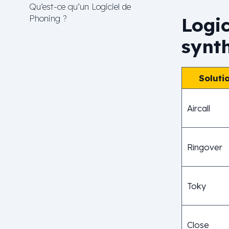
Qu’est-ce qu’un Logiciel de
Phoning ?
Logi
synth
Soluti
Aircall
Ringover
Toky
Close