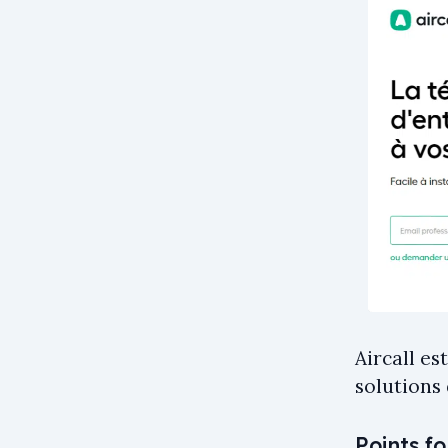
Aircall e
solutions
Points fo