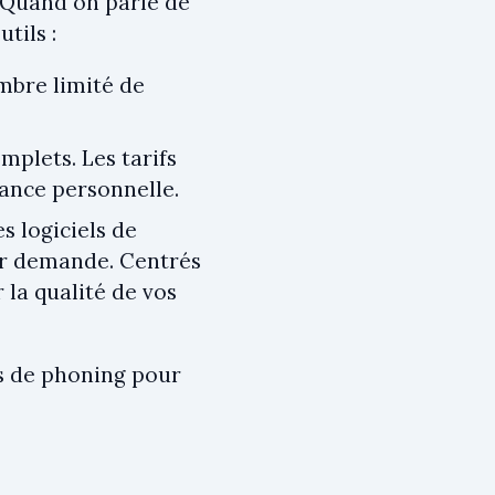
 Quand on parle de
tils :
mbre limité de
omplets. Les tarifs
tance personnelle.
es logiciels de
ur demande. Centrés
 la qualité de vos
ls de phoning pour