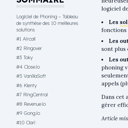
heureusem
logiciel d
Logiciel de Phoning – Tableau
Les
so
de synthèse des 10 meilleures
solutions
fonctions 
#1 Aircall
Les ou
#2 Ringover
sont plus
#3 Toky
Les out
#4 Close.io
phoning v
seulement
#5 VanillaSoft
appels (pl
#6 Klenty
#7 RingCentral
Dans cet a
#8 Revenue.io
gérer eff
#9 Gong.io
Article mis
#10 Clari