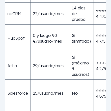
14 días
⭐⭐⭐⭐
noCRM
22/usuario/mes
de
4.4/5
prueba
0 y luego 90
Sí
⭐⭐⭐⭐⭐
HubSpot
€/usuario/mes
(ilimitado)
4.7/5
Sí
(máximo
⭐⭐⭐⭐
Attio
29/usuario/mes
3
4.2/5
usuarios)
⭐⭐⭐⭐⭐
Salesforce
25/usuario/mes
No
4.8/5