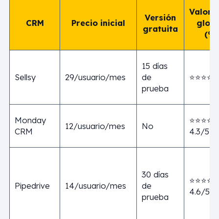
Valora
Versión
CRM
Precio inicial
globa
gratuita
(%)
15 días
Sellsy
29/usuario/mes
de
⭐⭐⭐⭐ 4
prueba
Monday
⭐⭐⭐⭐
12/usuario/mes
No
CRM
4.3/5
30 días
⭐⭐⭐⭐⭐
Pipedrive
14/usuario/mes
de
4.6/5
prueba