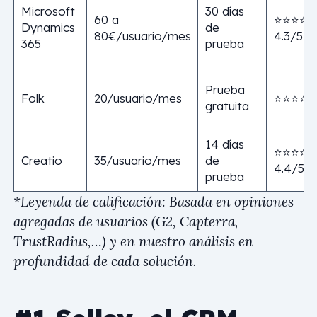
Microsoft
30 días
60 a
⭐⭐⭐⭐
Dynamics
de
80€/usuario/mes
4.3/5
365
prueba
Prueba
Folk
20/usuario/mes
⭐⭐⭐⭐ 4
gratuita
14 días
⭐⭐⭐⭐
Creatio
35/usuario/mes
de
4.4/5
prueba
*Leyenda de calificación: Basada en opiniones
agregadas de usuarios (G2, Capterra,
TrustRadius,…) y en nuestro análisis en
profundidad de cada solución.