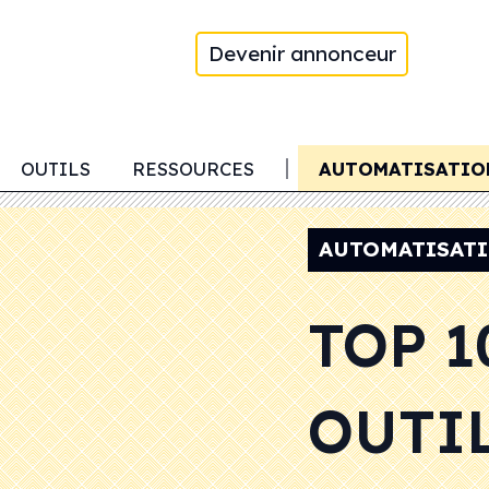
Devenir annonceur
G
OUTILS
GÉNÉRATION DE LEADS
RESSOURCES
AUTOMATISATIO
AUTOMATISAT
TOP 1
OUTIL