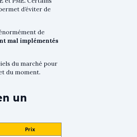
PE et PME. Certains
permet d’éviter de
er énormément de
sont mal implémentés
iels du marché pour
ojet du moment.
en un
Prix