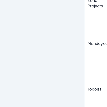
Zoho
Projects
Monday.c
Todoist