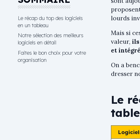
sont aujo
proposent
lourds inv
Le récap du top des logiciels
en un tableau
Mais si c
Notre sélection des meilleurs
valeur,
il
logiciels en détail
et intégr
Faites le bon choix pour votre
organisation
On a benc
dresser n
Le ré
tabl
Logiciel