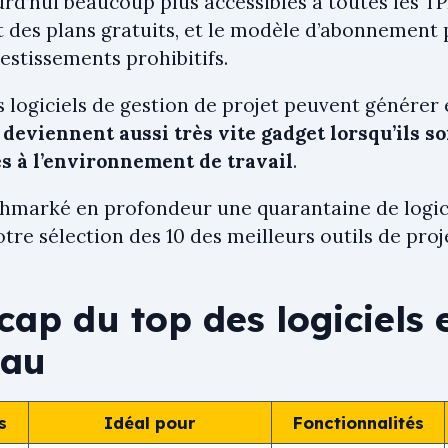
urd’hui beaucoup plus accessibles à toutes les T
 des plans gratuits, et le modèle d’abonnement 
estissements prohibitifs.
es logiciels de gestion de projet peuvent génér
s deviennent aussi très vite gadget lorsqu’ils 
és à l’environnement de travail
.
hmarké en profondeur une quarantaine de logic
otre sélection des 10 des meilleurs outils de pr
cap du top des logiciels 
eau
s
Idéal pour
Fonctionnalités